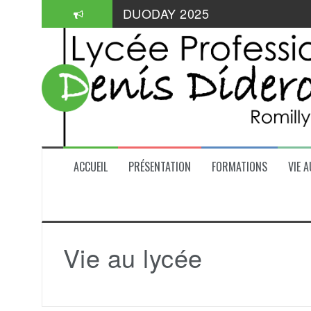
Aller
DUODAY 2025
au
contenu
Informations pratiques: aides de
Mangabul 2026
ACCUEIL
PRÉSENTATION
FORMATIONS
VIE A
Vie au lycée