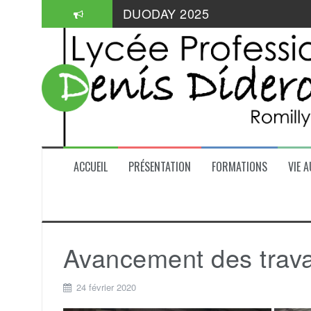
Aller
Informations pratiques: aides de
au
contenu
Mangabul 2026
DUODAY 2025
ACCUEIL
PRÉSENTATION
FORMATIONS
VIE A
Avancement des trava
24 février 2020