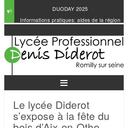
Aller
au
Informations pratiques: aides de la région
contenu
Mangabul 2026
Le lycée Diderot
s’expose à la fête du
bois d’Aix-en-Othe