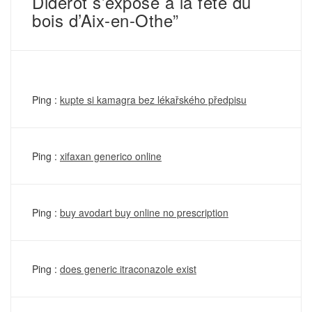
Diderot s’expose à la fête du
bois d’Aix-en-Othe”
Ping :
kupte si kamagra bez lékařského předpisu
Ping :
xifaxan generico online
Ping :
buy avodart buy online no prescription
Ping :
does generic itraconazole exist