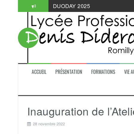
Aller
Informations pratiques: aides de
au
contenu
Mangabul 2026
DUODAY 2025
ACCUEIL
PRÉSENTATION
FORMATIONS
VIE A
Inauguration de l’Ate
28 novembre 2022