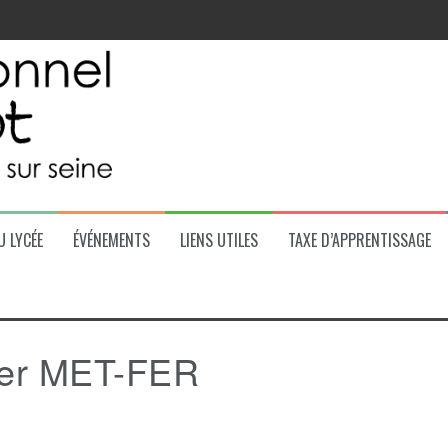
 la région
U LYCÉE
ÉVÉNEMENTS
LIENS UTILES
TAXE D’APPRENTISSAGE
lier MET-FER