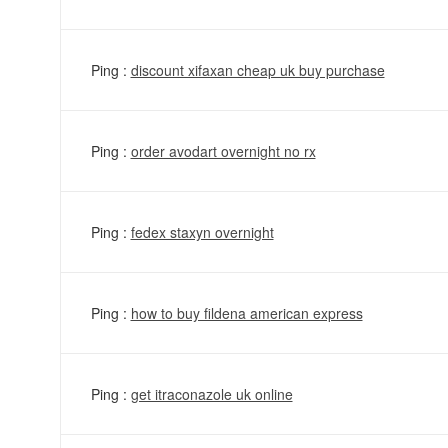
Ping :
discount xifaxan cheap uk buy purchase
Ping :
order avodart overnight no rx
Ping :
fedex staxyn overnight
Ping :
how to buy fildena american express
Ping :
get itraconazole uk online