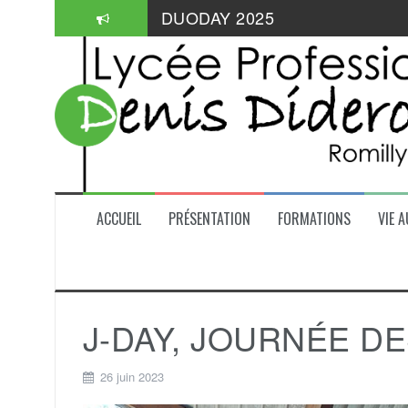
Aller
Informations pratiques: aides de
au
contenu
Mangabul 2026
DUODAY 2025
ACCUEIL
PRÉSENTATION
FORMATIONS
VIE A
J-DAY, JOURNÉE D
26 juin 2023