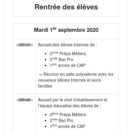
Rentrée des élèves
er
Mardi 1
septembre 2020
○
08h00
○
Accueil des élèves internes de :
ème
3
Prépa Métiers
nde
2
Bac Pro
ère
1
année de CAP
→ Réunion en salle polyvalente avec les
nouveaux élèves internes et leurs
familles
○
09h00
○
Accueil par le chef d’établissement et
l’équipe éducative des élèves de :
ème
3
Prépa Métiers
nde
2
Bac Pro
ère
1
année de CAP