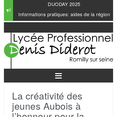
Aller
Informations pratiques: aides de la région
au
contenu
Mangabul 2026
DUODAY 2025
La créativité des
jeunes Aubois à
l’honneur pour la