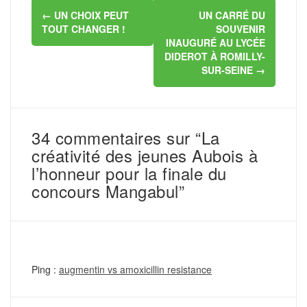
Navigation
←
UN CHOIX PEUT
UN CARRÉ DU
d'article
TOUT CHANGER !
SOUVENIR
INAUGURÉ AU LYCÉE
DIDEROT À ROMILLY-
SUR-SEINE
→
34 commentaires sur “La
créativité des jeunes Aubois à
l’honneur pour la finale du
concours Mangabul”
Ping :
augmentin vs amoxicillin resistance