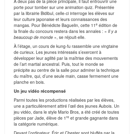
À deux pas de la pièce principale, il faut entrouvrir une
porte pour tomber sur une animation quiz. Présentée
par la librairie Bidibul, celle-ci interroge les élèves sur
leur culture japonaise et leurs connaissances des
e
mangas. Pour Bénédicte Baguelin, cette 11
édition de
la finale du concours restera dans les annales : «
Il y a
beaucoup de monde
», se réjouit-elle.
À l’étage, un cours de kung-fu rassemble une vingtaine
de curieux. Les jeunes intéressés s’exercent à
développer leur agilité par la maîtrise des mouvements
de l’art martial ancestral. Puis, tout le monde se
précipite au centre de la salle pour admirer la technique
du maître, qui, d’une seule main, casse fermement une
planche en bois.
Un jeu vidéo récompensé
Parmi toutes les productions réalisées par les élèves,
une a particulièrement attiré l’œil des jeunes Aubois. Un
jeu vidéo, dans le style Mario Bros, a été créé de toutes
re
pièces par Jade, élève de 1
et grande gagnante dans
la catégorie numérique.
Devant l’ordinateur, Éric et Chester sont bluffés par la