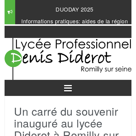
Aller
Informations pratiques: aides de la région
au
contenu
Mangabul 2026
Un carré du souvenir
inauguré au lycée
Diderot à Romilly-sur-