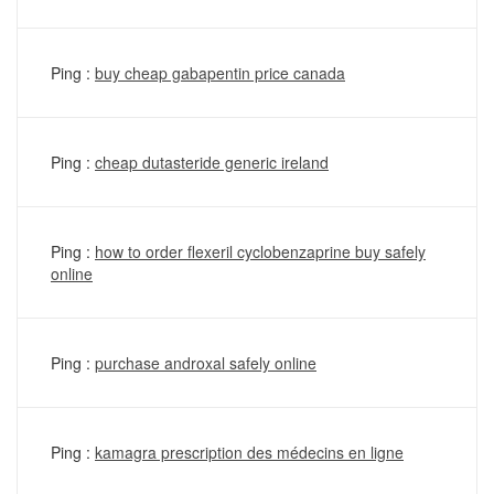
Ping :
buy cheap gabapentin price canada
Ping :
cheap dutasteride generic ireland
Ping :
how to order flexeril cyclobenzaprine buy safely
online
Ping :
purchase androxal safely online
Ping :
kamagra prescription des médecins en ligne