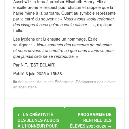
Auschwitz, a tenu à préciser Élisabeth Henry. Elle a
ensuite prôné le respect pour chacun et rappelé que la
haine mène à la barbarie. Quant au symbole représenté
par le carré du souvenir : «
Nous avons voulu redonner
des visages à ceux qu’on a voulu effacer
… », explique-
t-elle.
Les lycéens ont lu ensuite un hommage. Et de
souligner : «
Nous sommes des passeurs de mémoire
et nous devons transmettre ce que nous avons vu pour
que jamais cela ne se reproduise.
»
Par N.T. (EST ECLAIR)
Publié:6 juin 2025 à 15h38
Actualités
,
Actualités Ébénisterie
,
Réalisations des élèves
en ébénisterie
Navigation
←
LA CRÉATIVITÉ
PROGRAMME DE
d'article
DES JEUNES AUBOIS
RENTRÉE DES
À L’HONNEUR POUR
ÉLÈVES 2025-2026
→