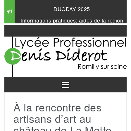
DUODAY 2025
Aller
au
Informations pratiques: aides de la région
contenu
Mangabul 2026
À la rencontre des
artisans d’art au
château de La Motte-