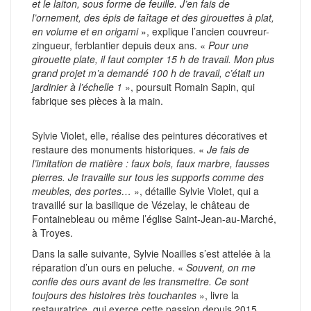
et le laiton, sous forme de feuille. J’en fais de
l’ornement, des épis de faîtage et des girouettes à plat,
en volume et en origami
», explique l’ancien couvreur-
zingueur, ferblantier depuis deux ans. «
Pour une
girouette plate, il faut compter 15 h de travail. Mon plus
grand projet m’a demandé 100 h de travail, c’était un
jardinier à l’échelle 1
», poursuit Romain Sapin, qui
fabrique ses pièces à la main.
Sylvie Violet, elle, réalise des peintures décoratives et
restaure des monuments historiques. «
Je fais de
l’imitation de matière : faux bois, faux marbre, fausses
pierres. Je travaille sur tous les supports comme des
meubles, des portes…
», détaille Sylvie Violet, qui a
travaillé sur la basilique de Vézelay, le château de
Fontainebleau ou même l’église Saint-Jean-au-Marché,
à Troyes.
Dans la salle suivante, Sylvie Noailles s’est attelée à la
réparation d’un ours en peluche. «
Souvent, on me
confie des ours avant de les transmettre. Ce sont
toujours des histoires très touchantes
», livre la
restauratrice, qui exerce cette passion depuis 2015.