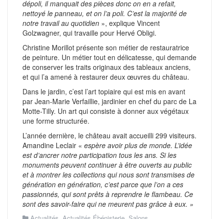
dépoli, il manquait des pièces donc on en a refait,
nettoyé le panneau, et on l’a poli. C’est la majorité de
notre travail au quotidien
», explique Vincent
Golzwagner, qui travaille pour Hervé Obligi.
Christine Morillot présente son métier de restauratrice
de peinture. Un métier tout en délicatesse, qui demande
de conserver les traits originaux des tableaux anciens,
et qui l’a amené à restaurer deux œuvres du château.
Dans le jardin, c’est l’art topiaire qui est mis en avant
par Jean-Marie Verfaillie, jardinier en chef du parc de La
Motte-Tilly. Un art qui consiste à donner aux végétaux
une forme structurée.
L’année dernière, le château avait accueilli 299 visiteurs.
Amandine Leclair «
espère avoir plus de monde. L’idée
est d’ancrer notre participation tous les ans. Si les
monuments peuvent continuer à être ouverts au public
et à montrer les collections qui nous sont transmises de
génération en génération, c’est parce que l’on a ces
passionnés, qui sont prêts à reprendre le flambeau. Ce
sont des savoir-faire qui ne meurent pas grâce à eux. »
Actualités
,
Actualités Ébénisterie
,
Salons