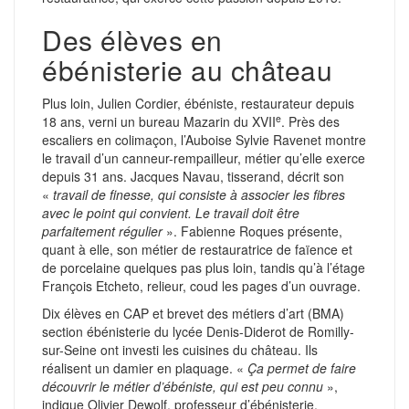
Des élèves en
ébénisterie au château
Plus loin, Julien Cordier, ébéniste, restaurateur depuis
e
18 ans, verni un bureau Mazarin du XVII
. Près des
escaliers en colimaçon, l’Auboise Sylvie Ravenet montre
le travail d’un canneur-rempailleur, métier qu’elle exerce
depuis 31 ans. Jacques Navau, tisserand, décrit son
«
travail de finesse, qui consiste à associer les fibres
avec le point qui convient. Le travail doit être
parfaitement régulier
». Fabienne Roques présente,
quant à elle, son métier de restauratrice de faïence et
de porcelaine quelques pas plus loin, tandis qu’à l’étage
François Etcheto, relieur, coud les pages d’un ouvrage.
Dix élèves en CAP et brevet des métiers d’art (BMA)
section ébénisterie du lycée Denis-Diderot de Romilly-
sur-Seine ont investi les cuisines du château. Ils
réalisent un damier en plaquage. «
Ça permet de faire
découvrir le métier d’ébéniste, qui est peu connu
»,
indique Olivier Dewolf, professeur d’ébénisterie.